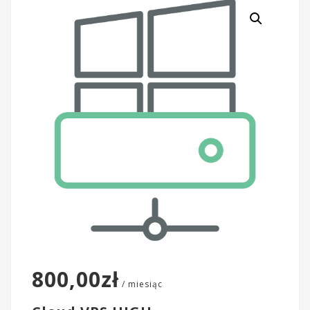
800,00
zł
/ miesiąc