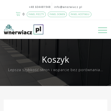
+48 604481948
info@wnerwiacz.pl
0
PANEL POCZTY
PANEL DOMEN
PANEL HOSTINGU
Koszyk
Lepsza szybkość stron i wsparcie bez porównania...